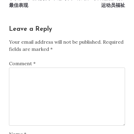
最佳表现
运动员福祉
Leave a Reply
Your email address will not be published.
Required
fields are marked
*
Comment
*