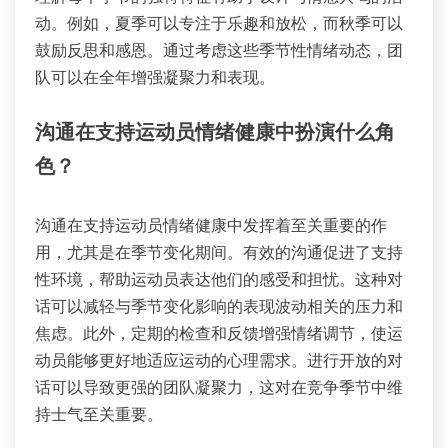
动。例如，夏季可以专注于乐趣和放松，而秋季可以
鼓励反思和感恩。通过考虑这些季节性情绪动态，团
队可以在全年增强凝聚力和表现。
沟通在支持运动员情绪健康中扮演什么角
色？
沟通在支持运动员情绪健康中发挥着至关重要的作
用，尤其是在季节变化期间。有效的沟通促进了支持
性环境，帮助运动员表达他们的感受和担忧。这种对
话可以减轻与季节变化影响的表现波动相关的压力和
焦虑。此外，定期的检查和反馈增强情绪调节，使运
动员能够更好地适应运动的心理需求。进行开放的对
话可以导致更强的团队凝聚力，这对在竞争季节中维
持士气至关重要。