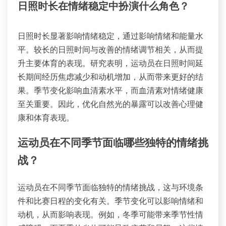
日照时长在情绪稳定中扮演什么角色？
日照时长显著影响情绪稳定，通过影响情绪和能量水
平。较长的日照时间与改善的情绪调节相关，从而提
升主要体育的表现。研究表明，运动员在日照时间延
长期间经历焦虑减少和动机增加，从而带来更好的结
果。季节变化影响血清素水平，而血清素对情绪健康
至关重要。因此，优化自然光的暴露可以改善心理健
康和体育表现。
运动员在不同季节面临哪些独特的情绪挑
战？
运动员在不同季节面临独特的情绪挑战，这与环境条
件和比赛日程的变化有关。季节变化可以影响情绪和
动机，从而影响表现。例如，冬季可能带来季节性情