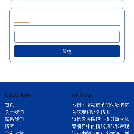
浏览 by Category
前往
Useful links
On focus
首页
亏损：情绪调节如何影响体
关于我们
育表现和财务结果
联系我们
道德发展阶段：提升重大体
博客
育项目中的情绪调节和表现
隐私政策
运动中的认知行为方法：增