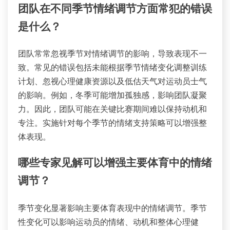
团队在不同季节情绪调节方面常犯的错误
是什么？
团队常常忽视季节对情绪调节的影响，导致表现不一
致。常见的错误包括未能根据季节情绪变化调整训练
计划、忽视心理健康资源以及低估天气对运动员士气
的影响。例如，冬季可能增加孤独感，影响团队凝聚
力。因此，团队可能在关键比赛期间难以保持动机和
专注。实施针对每个季节的情绪支持策略可以增强整
体表现。
哪些专家见解可以增强主要体育中的情绪
调节？
季节变化显著影响主要体育表现中的情绪调节。季节
性变化可以影响运动员的情绪、动机和整体心理健