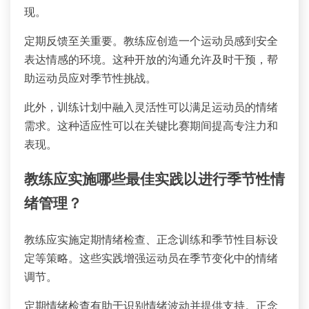
现。
定期反馈至关重要。教练应创造一个运动员感到安全
表达情感的环境。这种开放的沟通允许及时干预，帮
助运动员应对季节性挑战。
此外，训练计划中融入灵活性可以满足运动员的情绪
需求。这种适应性可以在关键比赛期间提高专注力和
表现。
教练应实施哪些最佳实践以进行季节性情
绪管理？
教练应实施定期情绪检查、正念训练和季节性目标设
定等策略。这些实践增强运动员在季节变化中的情绪
调节。
定期情绪检查有助于识别情绪波动并提供支持。正念