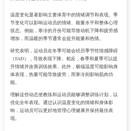
温度变化显著影响主要体育中的情绪调节和表现。季
节变化可以影响运动员的情绪、能量水平和整体心理
状态。例如，寒冷的月份可能导致动机下降和疲劳感
增加，而温暖的季节通常会提升能量和热情。
研究表明，运动员在冬季可能会经历季节性情感障碍
（SAD），导致表现下降。相反，春季和夏季可以提
升情绪并改善训练效果。此外，极端温度可能影响身
体表现，热量可能导致疲劳，而寒冷则影响肌肉功
能。
理解这些动态使教练和运动员能够调整训练计划，以
优化全年表现。通过认识温度变化的情绪和身体影
响，运动员可以更好地管理心理健康并保持最佳表
现。