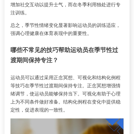
增加社交互动以提升士气，而在冬季利用独处进行专
注训练。
总之，季节性情绪变化显著影响运动员的训练适应，
强调心理健康在体育表现中的重要性。
哪些不常见的技巧帮助运动员在季节性过
渡期间保持专注？
运动员可以通过采用正念冥想、可视化和结构化例程
等技巧在季节性过渡期间保持专注。正念冥想增强情
绪调节，使运动员能够保持当下。可视化有助于心理
上为不同条件做好准备。结构化例程在变化中提供稳
定性，促进表现的一致性。