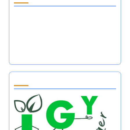
普遍真理：掌握情绪调节系统以在主要体育项目中
达到最佳表现
普遍真理：掌握情绪调节系统以在主要体育项目中
达到最佳表现
无戏剧纪律：掌握情绪调节以在重大体育赛事中达
到最佳表现
Partner