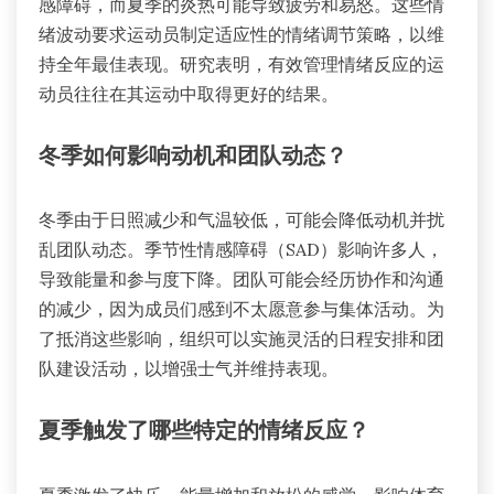
感障碍，而夏季的炎热可能导致疲劳和易怒。这些情
绪波动要求运动员制定适应性的情绪调节策略，以维
持全年最佳表现。研究表明，有效管理情绪反应的运
动员往往在其运动中取得更好的结果。
冬季如何影响动机和团队动态？
冬季由于日照减少和气温较低，可能会降低动机并扰
乱团队动态。季节性情感障碍（SAD）影响许多人，
导致能量和参与度下降。团队可能会经历协作和沟通
的减少，因为成员们感到不太愿意参与集体活动。为
了抵消这些影响，组织可以实施灵活的日程安排和团
队建设活动，以增强士气并维持表现。
夏季触发了哪些特定的情绪反应？