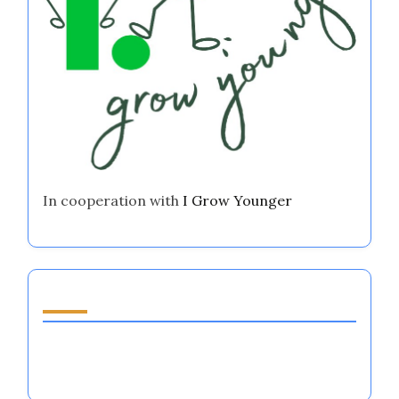
In cooperation with
I Grow Younger
随机发现文章
运动员自我价值工作表：提升表现、建立韧性和管
理情绪