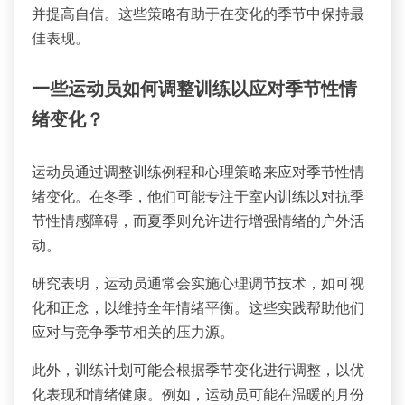
并提高自信。这些策略有助于在变化的季节中保持最
佳表现。
一些运动员如何调整训练以应对季节性情
绪变化？
运动员通过调整训练例程和心理策略来应对季节性情
绪变化。在冬季，他们可能专注于室内训练以对抗季
节性情感障碍，而夏季则允许进行增强情绪的户外活
动。
研究表明，运动员通常会实施心理调节技术，如可视
化和正念，以维持全年情绪平衡。这些实践帮助他们
应对与竞争季节相关的压力源。
此外，训练计划可能会根据季节变化进行调整，以优
化表现和情绪健康。例如，运动员可能在温暖的月份