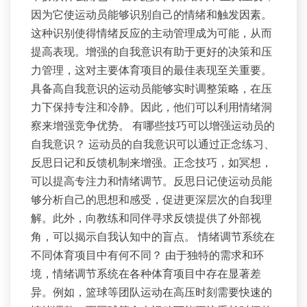
因为它使运动员能够识别自己的情绪和触发因素。
这种识别使得情绪反应的主动管理成为可能，从而
提高表现。增强的自我意识有助于更好的决策和压
力管理，这对主要体育项目的最佳表现至关重要。
具备高自我意识的运动员能够实时调整策略，在压
力下保持专注和冷静。因此，他们可以利用情绪洞
察来增强竞争优势。 有哪些技巧可以增强运动员的
自我意识？ 运动员的自我意识可以通过正念练习、
反思日记和反馈机制来增强。正念技巧，如冥想，
可以提高专注力和情绪调节。反思日记使运动员能
够分析自己的思想和感受，促进更深层次的自我理
解。此外，向教练和同伴寻求反馈提供了外部视
角，可以揭示自我认知中的盲点。 情绪调节系统在
不同体育项目中有何不同？ 由于独特的需求和环
境，情绪调节系统在各种体育项目中存在显著差
异。例如，篮球等团队运动在高压时刻需要快速的