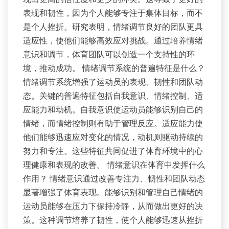
表现和韧性，因为个人能够专注于集体目标，而不
是个人挫折。研究表明，情绪调节良好的团队更具
适应性，使他们能够高效应对挑战。通过培养情绪
意识和调节，体育团队可以创造一个支持性的环
境，推动成功。 情绪调节系统的普遍特征是什么？
情绪调节系统增强了运动员的表现、韧性和团队动
态。关键的普遍特征包括自我意识、情绪控制、适
应能力和动机。自我意识使运动员能够识别自己的
情绪，而情绪控制则有助于管理反应。适应能力使
他们能够迅速应对变化的情况，动机则驱动持续的
努力和专注。这些特征共同促进了体育环境中的心
理健康和表现的改善。 情绪意识在体育中发挥什么
作用？ 情绪意识通过改善专注力、韧性和团队动态
显著增强了体育表现。能够识别和管理自己情绪的
运动员能够在压力下保持冷静，从而做出更好的决
策。这种调节培养了韧性，使个人能够迅速从挫折