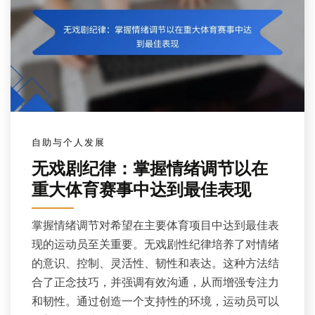
自助与个人发展
无戏剧纪律：掌握情绪调节以在
重大体育赛事中达到最佳表现
掌握情绪调节对希望在主要体育项目中达到最佳表
现的运动员至关重要。无戏剧性纪律培养了对情绪
的意识、控制、灵活性、韧性和表达。这种方法结
合了正念技巧，并强调有效沟通，从而增强专注力
和韧性。通过创造一个支持性的环境，运动员可以