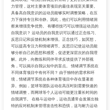
力管理，这对主要体育项目的最佳表现至关重要。
具备高自我意识的运动员能够实时调整策略，在压
力下保持专注和冷静。因此，他们可以利用情绪洞
察来增强竞争优势。 有哪些技巧可以增强运动员的
自我意识？ 运动员的自我意识可以通过正念练习、
反思日记和反馈机制来增强。正念技巧，如冥想，
可以提高专注力和情绪调节。反思日记使运动员能
够分析自己的思想和感受，促进更深层次的自我理
解。此外，向教练和同伴寻求反馈提供了外部视
角，可以揭示自我认知中的盲点。 情绪调节系统在
不同体育项目中有何不同？ 由于独特的需求和环
境，情绪调节系统在各种体育项目中存在显著差
异。例如，篮球等团队运动在高压时刻需要快速的
情绪调整，而网球等个人运动可能更注重长时间的
自我调节。 在格斗运动中，运动员通常会发展出独
特的应对机制来管理攻击性和恐惧，这与耐力运动