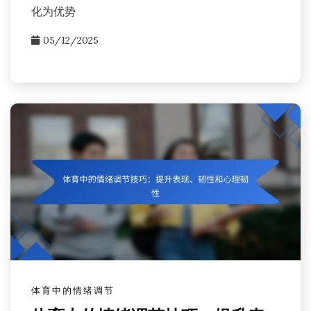
化为优势
05/12/2025
体育中的情绪调节