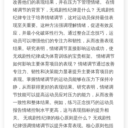
改善他们的表现结果，并在压力下管理情绪。 在情
绪调节的背景下，无戏剧性纪律是什么？ 无戏剧性
纪律专注于培养情绪调节，这对运动员保持最佳表
现至关重要。这种方法强调理解情绪，促进有效反
应，并最小化破坏性行为。通过整合正念技巧，运
动员可以增强他们的专注力和韧性，从而改善表现
结果。研究表明，情绪调节直接影响运动成功，使
无戏剧性纪律成为体育训练的宝贵框架。 情绪调节
如何影响主要体育项目的表现？ 情绪调节通过改善
专注力、韧性和决策能力显著提升主要体育项目的
表现。掌握情绪调节的运动员能够在压力下保持冷
静，从而获得更好的表现结果。研究表明，情绪调
节技能可以提高运动员应对压力的能力，从而改善
一致性和整体结果。例如，练习正念技巧的运动员
报告情绪控制水平更高，这与表现指标的提升相
关。 无戏剧性纪律的核心原则是什么？ 无戏剧性
纪律强调情绪调节以提升体育表现。核心原则包括