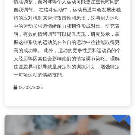
情绪调整，而网球等个人运动可能更注重长时间的
自我调节。 在格斗运动中，运动员通常会发展出独
特的应对机制来管理攻击性和恐惧，这与耐力运动
中的运动员强调情绪耐力和韧性形成对比。研究表
明，有效的情绪调节可以提升表现，研究显示，掌
握这些系统的运动员在各自的运动中往往能取得更
高的成功率。 此外，运动的竞争性质和运动员的个
人经历等因素也会影响他们的情绪调节策略。理解
这些差异可以导致量身定制的训练计划，增强特定
于每项运动的情绪技能。
12/08/2025