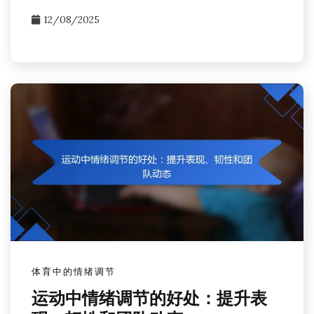
12/08/2025
体育中的情绪调节
运动中情绪调节的好处：提升表