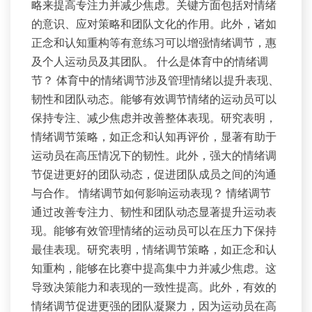
略来提高专注力并减少焦虑。关键方面包括对情绪
的意识、应对策略和团队文化的作用。此外，诸如
正念和认知重构等有意练习可以增强情绪调节，惠
及个人运动员及其团队。 什么是体育中的情绪调
节？ 体育中的情绪调节涉及管理情绪以提升表现、
韧性和团队动态。能够有效调节情绪的运动员可以
保持专注、减少焦虑并改善整体表现。研究表明，
情绪调节策略，如正念和认知再评价，显著有助于
运动员在高压情况下的韧性。此外，强大的情绪调
节促进更好的团队动态，促进团队成员之间的沟通
与合作。 情绪调节如何影响运动表现？ 情绪调节
通过改善专注力、韧性和团队动态显著提升运动表
现。能够有效管理情绪的运动员可以在压力下保持
最佳表现。研究表明，情绪调节策略，如正念和认
知重构，能够在比赛中提高集中力并减少焦虑。这
导致决策能力和表现的一致性提高。此外，有效的
情绪调节促进更强的团队凝聚力，因为运动员在高