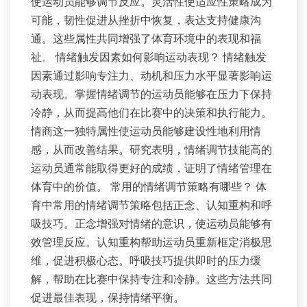
使运动员能够调节反应。灵活性使适应性策略成为
可能，韧性促进从挫折中恢复，表达支持健康沟
通。这些属性共同增强了体育环境中的表现和福
祉。 情绪触发因素如何影响运动表现？ 情绪触发
因素通过影响专注力、动机和压力水平显著影响运
动表现。掌握情绪调节的运动员能够在压力下保持
冷静，从而提高他们在比赛中的决策和执行能力。
情商这一独特属性使运动员能够建设性地利用情
感，从而改善结果。研究表明，情绪调节技能高的
运动员通常能取得更好的成绩，证明了情绪管理在
体育中的价值。 常用的情绪调节策略有哪些？ 体
育中常用的情绪调节策略包括正念、认知重构和呼
吸技巧。正念增强对情绪的意识，使运动员能够有
效管理反应。认知重构帮助运动员重新框定消极思
维，促进积极心态。呼吸技巧提供即时的压力缓
解，帮助在比赛中保持专注和冷静。这些方法共同
促进最佳表现，保持情绪平衡。