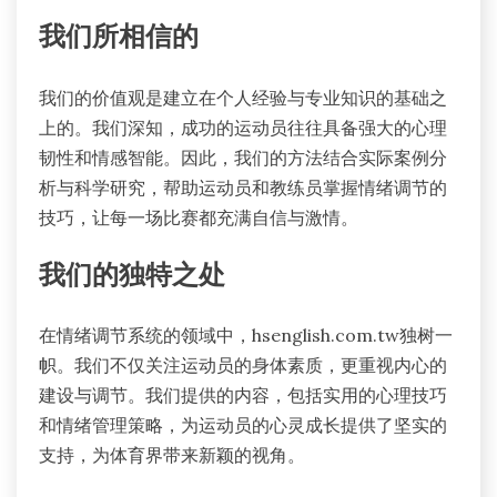
我们所相信的
我们的价值观是建立在个人经验与专业知识的基础之
上的。我们深知，成功的运动员往往具备强大的心理
韧性和情感智能。因此，我们的方法结合实际案例分
析与科学研究，帮助运动员和教练员掌握情绪调节的
技巧，让每一场比赛都充满自信与激情。
我们的独特之处
在情绪调节系统的领域中，hsenglish.com.tw独树一
帜。我们不仅关注运动员的身体素质，更重视内心的
建设与调节。我们提供的内容，包括实用的心理技巧
和情绪管理策略，为运动员的心灵成长提供了坚实的
支持，为体育界带来新颖的视角。