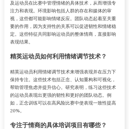
及运动员在比赛中管理情绪的具体技术，从而增强专
注力和表现。环境影响包括人群的存在和媒体的审
视，这些都可能影响情绪反应。团队动态起着至关重
要的作用，因为支持性的关系可以促进韧性和情绪稳
定。这些特征共同影响运动员的整体情商，直接影响
表现结果。
精英运动员如何利用情绪调节技术？
精英运动员利用情绪调节技术来增强表现并在压力下
保持专注。这些技术包括正念、认知重构和可视化，
帮助管理焦虑并提升信心。研究表明，练习这些技术
的运动员表现出更强的韧性和更好的团队动态。例
如，正念训练可以在高风险比赛中使表现一致性提高
20%。
专注于情商的具体培训项目有哪些？