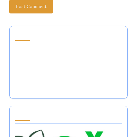
你可能喜欢
体育中的情绪调节技巧：提升表现、韧性和心理韧
性
运动中情绪调节的好处：提升表现、韧性和团队动
态
运动中的情绪调节：提升表现、韧性和团队动态
Partner