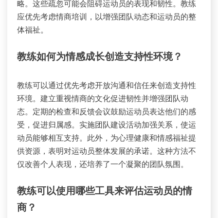
略。这些疏忽可能会阻碍运动员的表现和韧性。教练
应优先考虑情商培训，以增强团队动态和运动员的整
体福祉。
教练如何为情感成长创造支持性环境？
教练可以通过优先考虑开放沟通和信任来创造支持性
环境。建立重视情商的文化促进韧性并增强团队动
态。定期的检查和反馈会议鼓励运动员表达他们的感
受，促进归属感。实施团队建设活动加强关系，使运
动员能够相互支持。此外，为心理健康和情感福祉提
供资源，表明对运动员整体发展的承诺。这种方法不
仅改善个人表现，还培养了一个凝聚的团队氛围。
教练可以使用哪些工具来评估运动员的情
商？