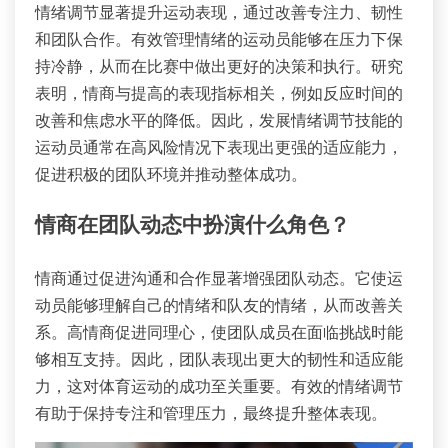
情绪调节显著提升运动表现，通过改善专注力、韧性
和团队合作。有效管理情绪的运动员能够在压力下保
持冷静，从而在比赛中做出更好的决策和执行。研究
表明，情商与提高的表现指标相关，例如反应时间的
改善和焦虑水平的降低。因此，发展情绪调节技能的
运动员通常在高风险情况下表现出更强的适应能力，
促进积极的团队环境并推动整体成功。
情商在团队动态中扮演什么角色？
情商通过促进沟通和合作显著增强团队动态。它使运
动员能够理解自己的情绪和队友的情绪，从而改善关
系。高情商促进同理心，使团队成员在面临挑战时能
够相互支持。因此，团队表现出更大的韧性和适应能
力，这对体育运动的成功至关重要。有效的情绪调节
有助于保持专注和管理压力，最终提升整体表现。