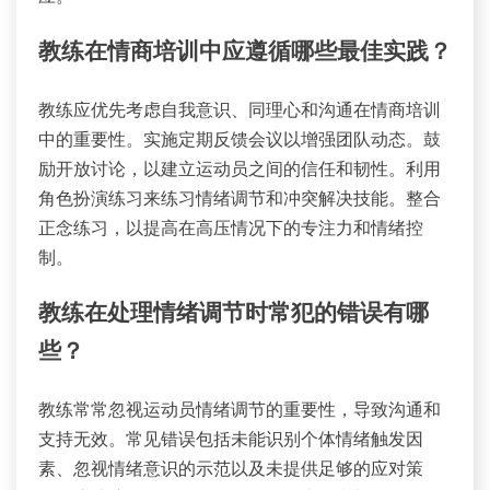
教练在情商培训中应遵循哪些最佳实践？
教练应优先考虑自我意识、同理心和沟通在情商培训
中的重要性。实施定期反馈会议以增强团队动态。鼓
励开放讨论，以建立运动员之间的信任和韧性。利用
角色扮演练习来练习情绪调节和冲突解决技能。整合
正念练习，以提高在高压情况下的专注力和情绪控
制。
教练在处理情绪调节时常犯的错误有哪
些？
教练常常忽视运动员情绪调节的重要性，导致沟通和
支持无效。常见错误包括未能识别个体情绪触发因
素、忽视情绪意识的示范以及未提供足够的应对策