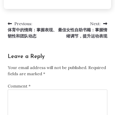
Previous:
Next:
Post
体育中的情商：掌握表现、
最佳女性自助书籍：掌握情
navigation
韧性和团队动态
绪调节，提升运动表现
Leave a Reply
Your email address will not be published.
Required
fields are marked
*
Comment
*