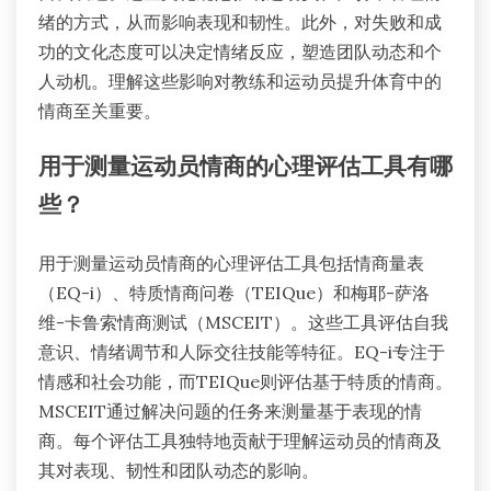
绪的方式，从而影响表现和韧性。此外，对失败和成
功的文化态度可以决定情绪反应，塑造团队动态和个
人动机。理解这些影响对教练和运动员提升体育中的
情商至关重要。
用于测量运动员情商的心理评估工具有哪
些？
用于测量运动员情商的心理评估工具包括情商量表
（EQ-i）、特质情商问卷（TEIQue）和梅耶-萨洛
维-卡鲁索情商测试（MSCEIT）。这些工具评估自我
意识、情绪调节和人际交往技能等特征。EQ-i专注于
情感和社会功能，而TEIQue则评估基于特质的情商。
MSCEIT通过解决问题的任务来测量基于表现的情
商。每个评估工具独特地贡献于理解运动员的情商及
其对表现、韧性和团队动态的影响。