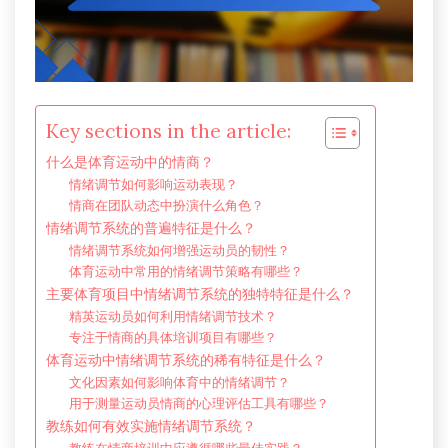
Key sections in the article:
什么是体育运动中的情商？
情绪调节如何影响运动表现？
情商在团队动态中扮演什么角色？
情绪调节系统的普遍特征是什么？
情绪调节系统如何增强运动员的韧性？
体育运动中常用的情绪调节策略有哪些？
主要体育项目中情绪调节系统的独特特征是什么？
精英运动员如何利用情绪调节技术？
专注于情商的具体培训项目有哪些？
体育运动中情绪调节系统的稀有特征是什么？
文化因素如何影响体育中的情绪调节？
用于测量运动员情商的心理评估工具有哪些？
教练如何有效实施情绪调节系统？