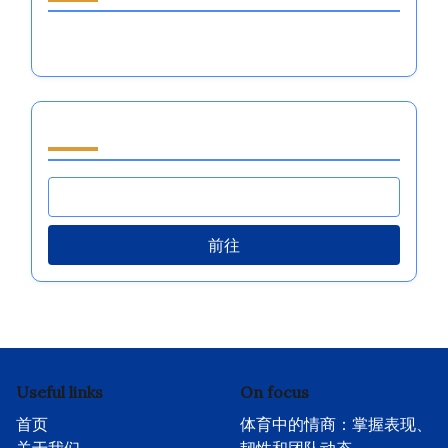
如何通过情绪调节在重大体育表现中找到自我
浏览 by Category
前往
Useful links
On focus
首页
体育中的情商：掌握表现、