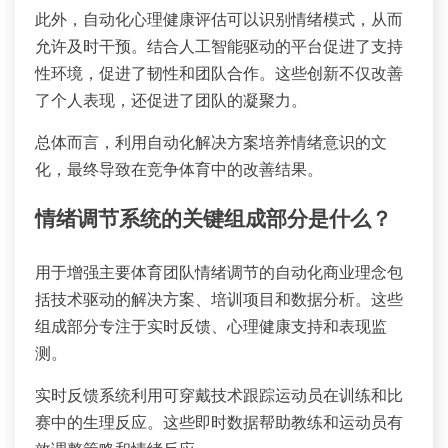
此外，自动化心理健康评估可以识别情绪模式，从而
允许及时干预。结合人工智能驱动的平台促进了支持
性环境，促进了韧性和团队合作。这些创新不仅改善
了个人表现，还促进了团队的凝聚力。
总体而言，利用自动化解决方案培养情绪意识的文
化，最终导致在竞争体育中的改善结果。
情绪调节系统的关键组成部分是什么？
用于增强主要体育团队情绪调节的自动化商业理念包
括技术驱动的解决方案、培训项目和数据分析。这些
组成部分专注于实时反馈、心理健康支持和表现监
测。
实时反馈系统利用可穿戴技术跟踪运动员在训练和比
赛中的生理反应。这些即时数据帮助教练和运动员有