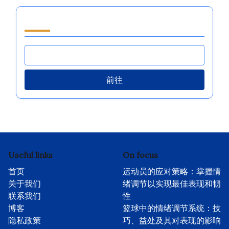
浏览 by Category
前往
Useful links
On focus
首页
运动员的应对策略：掌握情
关于我们
绪调节以实现最佳表现和韧
联系我们
性
博客
篮球中的情绪调节系统：技
隐私政策
巧、益处及其对表现的影响