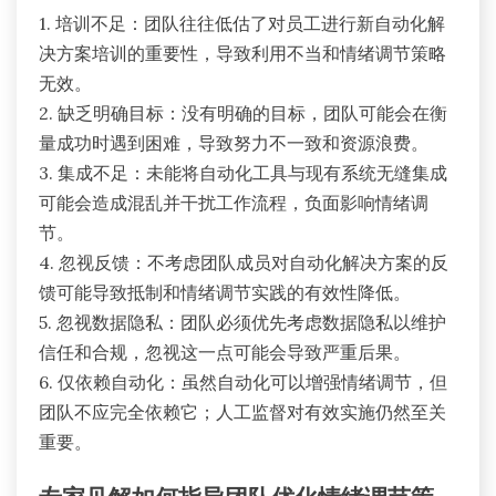
1. 培训不足：团队往往低估了对员工进行新自动化解
决方案培训的重要性，导致利用不当和情绪调节策略
无效。
2. 缺乏明确目标：没有明确的目标，团队可能会在衡
量成功时遇到困难，导致努力不一致和资源浪费。
3. 集成不足：未能将自动化工具与现有系统无缝集成
可能会造成混乱并干扰工作流程，负面影响情绪调
节。
4. 忽视反馈：不考虑团队成员对自动化解决方案的反
馈可能导致抵制和情绪调节实践的有效性降低。
5. 忽视数据隐私：团队必须优先考虑数据隐私以维护
信任和合规，忽视这一点可能会导致严重后果。
6. 仅依赖自动化：虽然自动化可以增强情绪调节，但
团队不应完全依赖它；人工监督对有效实施仍然至关
重要。