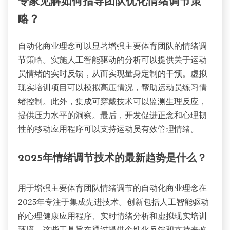
专家见解如何指导团队优化情绪调节策
略？
自动化商业理念可以显著增强主要体育团队的情绪调
节策略。实施人工智能驱动的分析可以提供关于运动
员情绪的实时反馈，从而实现量身定制的干预。虚拟
现实培训项目可以模拟高压情况，帮助运动员练习情
绪控制。此外，集成可穿戴技术可以监测生理反应，
提供压力水平的洞察。最后，开发促进正念和心理韧
性的移动应用程序可以支持运动员有效管理情绪。
2025年情绪调节技术的最新趋势是什么？
用于增强主要体育团队情绪调节的自动化商业理念在
2025年专注于集成先进技术。创新包括人工智能驱动
的心理健康应用程序、实时情绪分析和虚拟现实培训
环境。这些工具旨在通过提供个性化反馈和支持来改