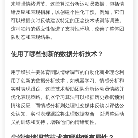
来增强情绪调节。这些算法分析运动员数据，包括情
绪反应和表现指标，以创建个性化干预。例如，它们
可以根据实时反馈建议特定的正念技术或训练调整。
这种独特的适应性促进了支持性环境，改善了整体团
队动态和表现结果。
使用了哪些创新的数据分析技术？
用于增强主要体育团队情绪调节的自动化商业理念利
用了创新的数据分析技术，如机器学习、情感分析和
实时表现跟踪。这些技术帮助团队分析运动员情绪并
优化表现策略。机器学习算法可以根据历史数据预测
情绪反应，而情感分析则处理社交媒体反馈以评估公
众认知。实时表现跟踪将生理数据整合，以调整运动
员的训练和支持，增强他们的情绪韧性。