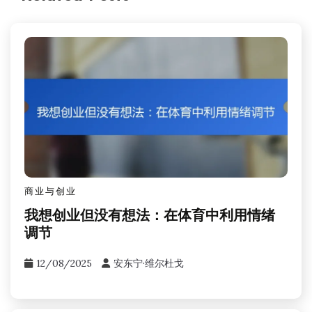
商业与创业
我想创业但没有想法：在体育中利用情绪
调节
12/08/2025
安东宁·维尔杜戈