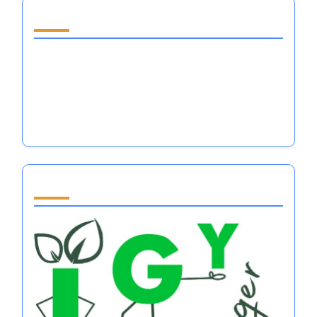
你可能喜欢
我想创业但没有想法：在体育中利用情绪调节
亏损：情绪调节如何影响体育表现和财务结果
什么可以销售以赚钱：运动员和教练的情绪调节工
具
Partner