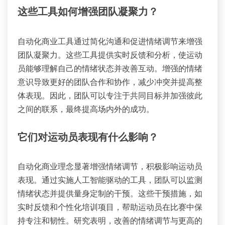
这些工具如何增强团队凝聚力？
自动化商业工具通过简化沟通和促进情绪调节来增强
团队凝聚力。这些工具提供实时反馈和分析，使运动
员能够理解自己的情绪状态并改善互动。增强的情绪
意识导致更好的团队合作和协作，减少冲突并提高整
体表现。因此，团队可以专注于共同目标并加强彼此
之间的联系，最终提高场内外的成功。
它们对运动员表现有什么影响？
自动化商业理念显著增强情绪调节，积极影响运动员
表现。通过实施人工智能驱动的工具，团队可以监测
情绪状态并提供量身定制的干预。这些干预措施，如
实时反馈和个性化培训项目，帮助运动员在比赛中保
持专注和韧性。研究表明，改善的情绪调节与更高的