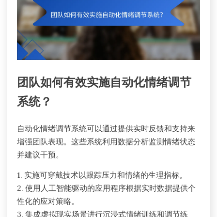
团队如何有效实施自动化情绪调节
系统？
自动化情绪调节系统可以通过提供实时反馈和支持来
增强团队表现。这些系统利用数据分析监测情绪状态
并建议干预。
1. 实施可穿戴技术以跟踪压力和情绪的生理指标。
2. 使用人工智能驱动的应用程序根据实时数据提供个
性化的应对策略。
3. 集成虚拟现实场景进行沉浸式情绪训练和调节练