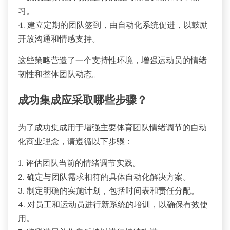
习。
4. 建立定期的团队签到，由自动化系统促进，以鼓励
开放沟通和情感支持。
这些策略营造了一个支持性环境，增强运动员的情绪
韧性和整体团队动态。
成功集成应采取哪些步骤？
为了成功集成用于增强主要体育团队情绪调节的自动
化商业理念，请遵循以下步骤：
1. 评估团队当前的情绪调节实践。
2. 确定与团队需求相符的具体自动化解决方案。
3. 制定明确的实施计划，包括时间表和责任分配。
4. 对员工和运动员进行新系统的培训，以确保有效使
用。