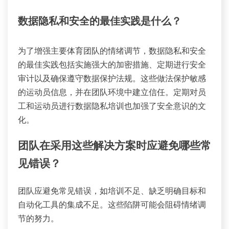
数据隐私和安全的最佳实践是什么？
为了增强主要体育团队的情绪调节，数据隐私和安全
的最佳实践包括实施强大的加密措施、定期进行安全
审计以及确保遵守数据保护法规。这些做法保护敏感
的运动员信息，并在团队环境中建立信任。定期对员
工和运动员进行数据隐私培训也加强了安全意识的文
化。
团队在采用这些解决方案时应避免哪些常
见错误？
团队应避免常见错误，如培训不足、缺乏明确目标和
自动化工具的集成不足。这些陷阱可能会阻碍情绪调
节的努力。