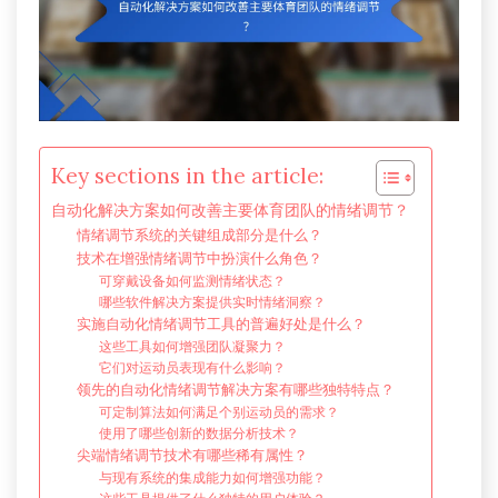
Key sections in the article:
自动化解决方案如何改善主要体育团队的情绪调节？
情绪调节系统的关键组成部分是什么？
技术在增强情绪调节中扮演什么角色？
可穿戴设备如何监测情绪状态？
哪些软件解决方案提供实时情绪洞察？
实施自动化情绪调节工具的普遍好处是什么？
这些工具如何增强团队凝聚力？
它们对运动员表现有什么影响？
领先的自动化情绪调节解决方案有哪些独特特点？
可定制算法如何满足个别运动员的需求？
使用了哪些创新的数据分析技术？
尖端情绪调节技术有哪些稀有属性？
与现有系统的集成能力如何增强功能？