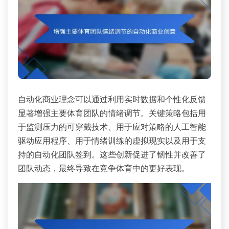
自动化商业理念可以通过利用实时数据和个性化反馈
显著增强主要体育团队的情绪调节。关键策略包括用
于监测压力的可穿戴技术、用于应对策略的人工智能
驱动应用程序、用于情绪训练的虚拟现实以及用于支
持的自动化团队签到。这些创新促进了韧性并改善了
团队动态，最终导致在竞争体育中的更好表现。