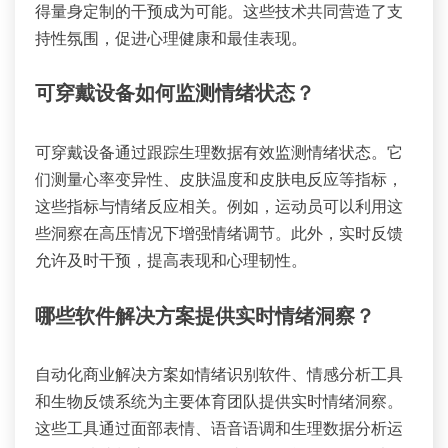
得量身定制的干预成为可能。这些技术共同营造了支
持性氛围，促进心理健康和最佳表现。
可穿戴设备如何监测情绪状态？
可穿戴设备通过跟踪生理数据有效监测情绪状态。它
们测量心率变异性、皮肤温度和皮肤电反应等指标，
这些指标与情绪反应相关。例如，运动员可以利用这
些洞察在高压情况下增强情绪调节。此外，实时反馈
允许及时干预，提高表现和心理韧性。
哪些软件解决方案提供实时情绪洞察？
自动化商业解决方案如情绪识别软件、情感分析工具
和生物反馈系统为主要体育团队提供实时情绪洞察。
这些工具通过面部表情、语音语调和生理数据分析运