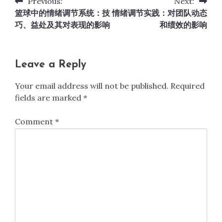
Previous:
Next:
Post
篮球中的情绪调节系统：技
情绪调节实践：对团队动态
navigation
巧、益处及其对表现的影响
和绩效的影响
Leave a Reply
Your email address will not be published.
Required
fields are marked
*
Comment
*