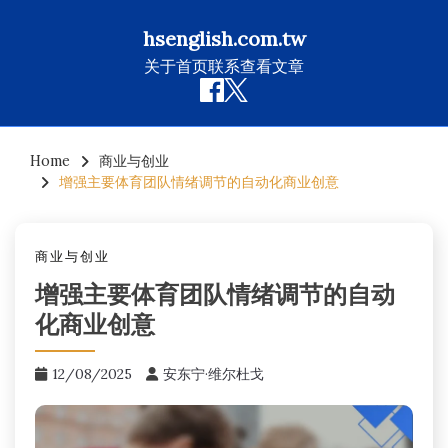
hsenglish.com.tw
关于
首页
联系
查看文章
Skip
to
Home
商业与创业
增强主要体育团队情绪调节的自动化商业创意
content
商业与创业
增强主要体育团队情绪调节的自动
化商业创意
12/08/2025
安东宁·维尔杜戈