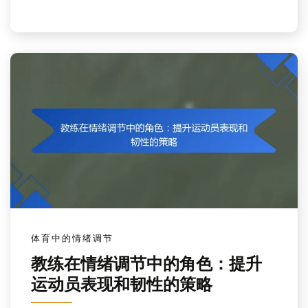
体育中的情绪调节
教练在情绪调节中的角色：提升
运动员表现和韧性的策略