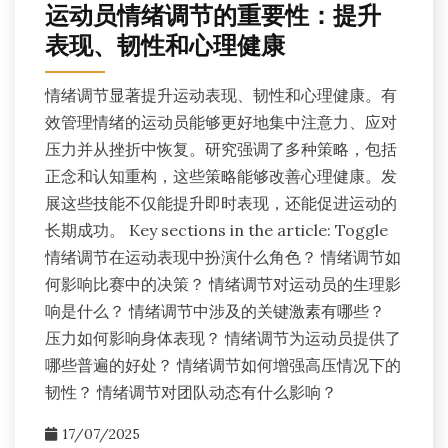
运动员情绪调节的重要性：提升
表现、韧性和心理健康
情绪调节显著提升运动表现、韧性和心理健康。有
效管理情绪的运动员能够更好地集中注意力、应对
压力并从挫折中恢复。研究强调了多种策略，包括
正念和认知重构，这些策略能够改善心理健康。发
展这些技能不仅能提升即时表现，还能促进运动的
长期成功。 Key sections in the article: Toggle
情绪调节在运动表现中扮演什么角色？ 情绪调节如
何影响比赛中的决策？ 情绪调节对运动员的生理影
响是什么？ 情绪调节中涉及的关键激素有哪些？
压力如何影响身体表现？ 情绪调节为运动员提供了
哪些普遍的好处？ 情绪调节如何增强高压情况下的
韧性？ 情绪调节对团队动态有什么影响？
17/07/2025