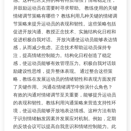
并鼓励运动员在需要时寻求帮助。 教练使用的关键
情绪调节策略有哪些？ 教练利用几种关键的情绪调
节策略来提升运动员的表现和韧性。这些策略包括
促进开放沟通、教授正念技术、实施结构化日程和
促进积极自我对话。 开放沟通使运动员能够表达情
感，从而减少焦虑。正念技术帮助运动员保持专
注，提高情绪控制能力。结构化日程创造了稳定
感，使运动员能够有效管理压力。积极自我对话鼓
励建设性思维，提升整体表现。 通过整合这些策
略，教练在发展运动员的情绪韧性和表现方面发挥
了关键作用。 沟通在情绪调节中扮演什么角色？
有效的沟通对情绪调节至关重要，能够提升运动员
的表现和韧性。教练利用沟通策略来营造支持性环
境，使运动员能够开放地表达情感。这种方法有助
于识别情绪触发因素并发展应对机制。例如，定期
的反馈会议可以提高自我意识和情绪控制能力。此