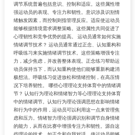
调节系统普遍包括意识、控制和适应。这些属性增
强运动员的表现、专注力和韧性。意识涉及识别情
绪触发因素，而控制则指管理反应。适应使运动员
能够根据情境需求调整策略。这些属性共同促进了
心理韧性和竞争优势的提高。 运动员通常如何实施
情绪调节技术？ 运动员通常通过正念、认知重构和
呼吸练习来实施情绪调节技术。这些策略增强专注
力，减少焦虑，并改善整体表现。正念练习帮助运
动员保持当下，而认知重构使他们能够重新构建消
极想法。呼吸练习促进放松和情绪控制，在高压情
况下培养韧性。 哪些心理理论支持体育中的情绪调
节？ 认知行为理论和情绪智力等心理理论支持体育
中的情绪调节。认知行为理论强调思想在影响情绪
和行为中的作用，运动员可以利用这一点来管理焦
虑和压力。情绪智力理论强调识别和调节自身情绪
的能力，从而在比赛中增强专注力和韧性。源自这
些理论的技术，如正念和自我对话，使运动员能够