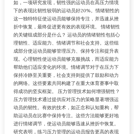
如，一项研究发现，韧性强的运动员在高压力情境
下的表现比韧性较弱的运动员好20%。情绪韧性的
这一独特特征使运动员能够保持专注，并迅速从挫
折中恢复，最终促进更有效的表现环境。 情绪韧性
的关键组成部分是什么？ 运动员的情绪韧性包括心
理韧性、适应能力、情绪调节和社会支持。这些组
成部分使运动员能够管理压力、保持专注和提升表
现。心理韧性使运动员能够克服挑战，而适应能力
帮助他们适应变化的环境。情绪调节对于在压力下
保持冷静至关重要，社会支持则提供了鼓励和动力
的网络。这些要素共同构建了在重大体育赛事中取
得成功的坚实框架。 压力管理技术如何增强韧性？
压力管理技术通过提供应对压力的策略显著增强运
动员的韧性。有效的技术，如正念和认知重构，帮
助运动员在比赛中保持专注。这些方法能够更好地
进行情绪调节，使运动员能够迅速从挫折中恢复。
研究表明，练习压力管理的运动员报告更高的表现