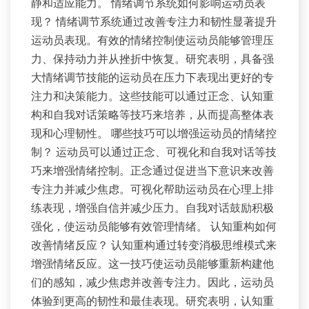
静和适应能力。 情绪调节系统如何影响运动员表
现？ 情绪调节系统通过改善专注力和韧性显著提升
运动员表现。有效的情绪控制使运动员能够管理压
力、保持动力并从挫折中恢复。研究表明，具备强
大情绪调节技能的运动员在压力下表现出更好的专
注力和决策能力。这些技能可以通过正念、认知重
构和自我对话策略等技巧来培养，从而提高整体表
现和心理韧性。 哪些技巧可以增强运动员的情绪控
制？ 运动员可以通过正念、可视化和自我对话等技
巧来增强情绪控制。正念通过促进当下意识来改善
专注力并减少焦虑。可视化帮助运动员在心理上排
练表现，增强自信并减少压力。自我对话鼓励积极
强化，使运动员能够有效管理情绪。 认知重构如何
改善情绪反应？ 认知重构通过转变消极思维模式来
增强情绪反应。这一技巧使运动员能够重新构建他
们的感知，减少焦虑并改善专注力。因此，运动员
体验到更高的韧性和最佳表现。研究表明，认知重