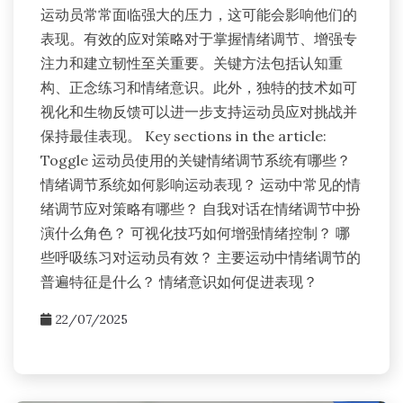
运动员常常面临强大的压力，这可能会影响他们的
表现。有效的应对策略对于掌握情绪调节、增强专
注力和建立韧性至关重要。关键方法包括认知重
构、正念练习和情绪意识。此外，独特的技术如可
视化和生物反馈可以进一步支持运动员应对挑战并
保持最佳表现。 Key sections in the article:
Toggle 运动员使用的关键情绪调节系统有哪些？
情绪调节系统如何影响运动表现？ 运动中常见的情
绪调节应对策略有哪些？ 自我对话在情绪调节中扮
演什么角色？ 可视化技巧如何增强情绪控制？ 哪
些呼吸练习对运动员有效？ 主要运动中情绪调节的
普遍特征是什么？ 情绪意识如何促进表现？
22/07/2025