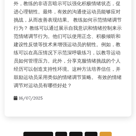
外，教练的非语言暗示可以强化积极情绪状态，促
进心理韧性。最终，有效的沟通使运动员能够应对
挑战，从而改善表现结果。 教练如何示范情绪调节
行为？ 教练可以通过展示自我意识和情绪控制来示
范情绪调节行为。他们可以使用正念、积极倾听和
建设性反馈等技术来增强运动员的韧性。例如，教
练可以在高压情况下示范深呼吸练习，以教导运动
员如何管理压力。此外，分享克服情绪挑战的个人
经历可以创造支持性环境。这种方法培养信任，并
鼓励运动员采用类似的情绪调节策略。 有效的情绪
调节对运动员有哪些好处？
16/07/2025